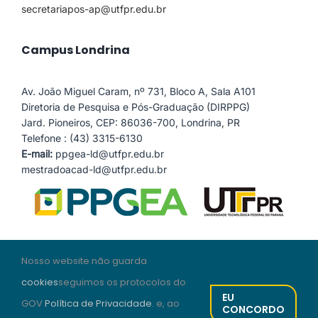
secretariapos-ap@utfpr.edu.br
Campus Londrina
Av. João Miguel Caram, nº 731, Bloco A, Sala A101
Diretoria de Pesquisa e Pós-Graduação (DIRPPG)
Jard. Pioneiros, CEP: 86036-700, Londrina, PR
Telefone : (43) 3315-6130
E-mail:
ppgea-ld@utfpr.edu.br
mestradoacad-ld@utfpr.edu.br
Nosso website não guarda
TODOS OS DIREITOS RESERVADOS PPGEA© 2026
cookies
seguimos os protocolos do
EU
GOV
Política de Privacidade
. e, ao
CONCORDO